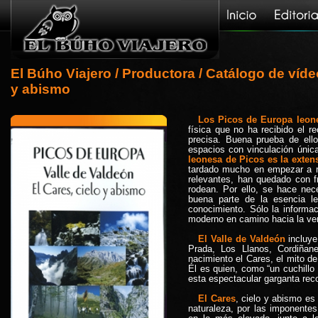
El Búho Viajero
/
Productora
/
Catálogo de víd
y abismo
Los Picos de Europa leon
física que no ha recibido el r
precisa. Buena prueba de ello
espacios con vinculación únic
leonesa de Picos es la extens
tardado mucho en empezar a re
relevantes, han quedado con fr
rodean. Por ello, se hace nece
buena parte de la esencia le
conocimiento. Sólo la informa
moderno en camino hacia la ver
El Valle de Valdeón
incluye
Prada, Los Llanos, Cordiña
nacimiento el Cares, el mito de
Él es quien, como “un cuchillo
esta espectacular garganta rec
El Cares
, cielo y abismo es 
naturaleza, por las imponente