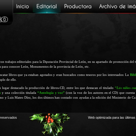
on trabajos editoriales para la Diputación Provincial de León, en su apartado de promoción del 
as para conocer León, Monumentos de la provincia de León, etc.
scatar libros que ya estaban agotados y eran buscados como tesoros por los interesados: La
Bibl
mplo de ello.
 lugar destacado la producción de libros-CD, entre los que destacan el titulado
“Los niños cu
n
y una colección titulada
“Antología y voz”
(con la voz de los autores en el CD) que cuenta 
 y Luis Mateo Díez, los dos últimos han contado con ayudas a la edición del Ministerio de Cultu
 reservados
Web optimizada para las últimas