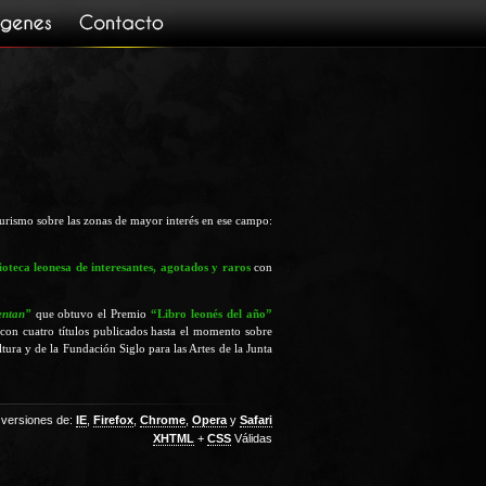
turismo sobre las zonas de mayor interés en ese campo:
ioteca leonesa de interesantes, agotados y raros
con
entan”
que obtuvo el Premio
“Libro leonés del año”
con cuatro títulos publicados hasta el momento sobre
ra y de la Fundación Siglo para las Artes de la Junta
 versiones de:
IE
,
Firefox
,
Chrome
,
Opera
y
Safari
XHTML
+
CSS
Válidas