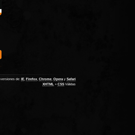
 versiones de:
IE
,
Firefox
,
Chrome
,
Opera
y
Safari
XHTML
+
CSS
Válidas